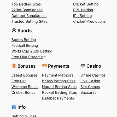
Top Betting Sites
Cricket Betting
22Bet Bangladesh
BPL Betting
Dafabet Bangladesh
IPL Betting
Trusted Betting Sites
Cricket Predictions
Sports
Sports Betting
Football Betting
World Cup 2026 Betting
Free Live Streaming
Bonuses
Payments
Casino
Latest Bonuses
Payment Methods
Online Casinos
Free Bet
bKash Betting Sites
Live Casino
Welcome Bonus
Nagad Betting Sites
Slot Games
Cricket Bonus
Rocket Betting Sites
Baccarat
Dafabet Payments
Info
Betting Guides