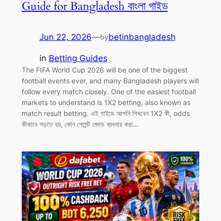
Guide for Bangladesh বাংলা গাইড
Jun 22, 2026
—
betinbangladesh
by
in
Betting Guides
The FIFA World Cup 2026 will be one of the biggest
football events ever, and many Bangladesh players will
follow every match closely. One of the easiest football
markets to understand is 1X2 betting, also known as
match result betting. এই গাইডে আপনি শিখবেন 1X2 কী, odds
কীভাবে পড়তে হয়, কোন পেমেন্ট মেথড ব্যবহার করা…