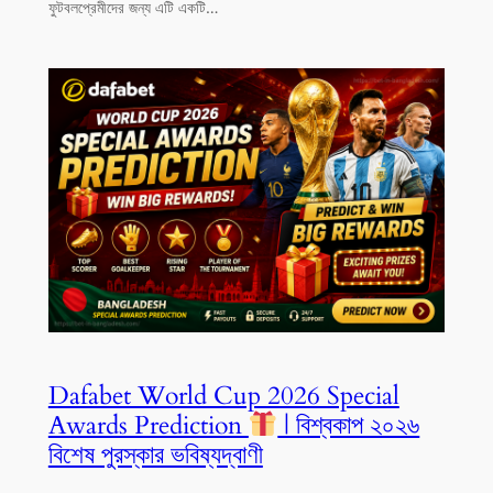
ফুটবলপ্রেমীদের জন্য এটি একটি…
Dafabet World Cup 2026 Special
Awards Prediction
| বিশ্বকাপ ২০২৬
বিশেষ পুরস্কার ভবিষ্যদ্বাণী