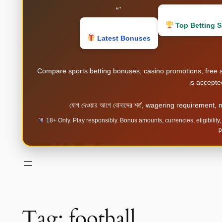
“`
Top Betting S
Latest Bonuses
Compare sports betting bonuses, casino promotions, free sp
is accepte
যোগ দেওয়ার আগে বোনাসের শর্ত, wagering requirement
18+ Only. Play responsibly. Bonus amounts, currencies, eligibility
p
Tag:
football