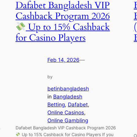
Dafabet Bangladesh VIP
Cashback Program 2026
Up to 15% Cashback
for Casino Players
Feb 14, 2026
—
by
betinbangladesh
in
Bangladesh
Betting
, 
Dafabet
, 
Online Casinos
, 
Online Gambling
Dafabet Bangladesh VIP Cashback Program 2026
h
Up to 15% Cashback for Casino Players If you
O