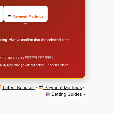
Payment Methods
“`
ning. Always confirm that the selected code
hdrawal rules ভালোভাবে যাচাই করুন।
ility may change without notice. Check the official
Latest Bonuses
Payment Methods
Betting Guides