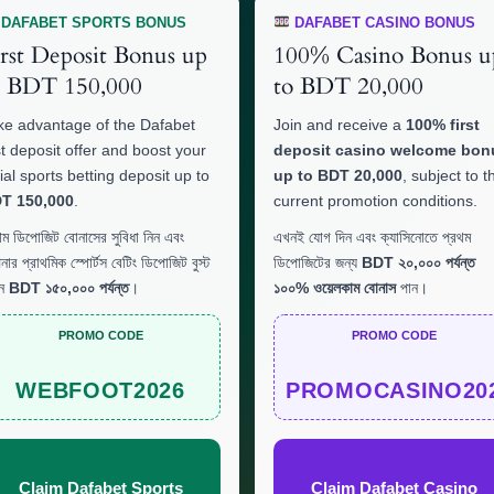
DAFABET SPORTS BONUS
DAFABET CASINO BONUS
irst Deposit Bonus up
100% Casino Bonus u
o BDT 150,000
to BDT 20,000
ke advantage of the Dafabet
Join and receive a
100% first
rst deposit offer and boost your
deposit casino welcome bon
tial sports betting deposit up to
up to BDT 20,000
, subject to t
T 150,000
.
current promotion conditions.
থম ডিপোজিট বোনাসের সুবিধা নিন এবং
এখনই যোগ দিন এবং ক্যাসিনোতে প্রথম
ার প্রাথমিক স্পোর্টস বেটিং ডিপোজিট বুস্ট
ডিপোজিটের জন্য
BDT ২০,০০০ পর্যন্ত
ুন
BDT ১৫০,০০০ পর্যন্ত
।
১০০% ওয়েলকাম বোনাস
পান।
PROMO CODE
PROMO CODE
WEBFOOT2026
PROMOCASINO20
Claim Dafabet Sports
Claim Dafabet Casino