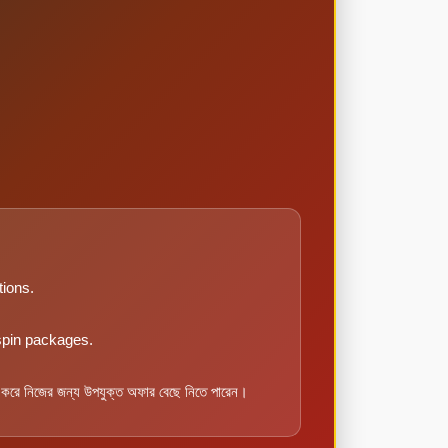
tions.
pin packages.
 নিজের জন্য উপযুক্ত অফার বেছে নিতে পারেন।