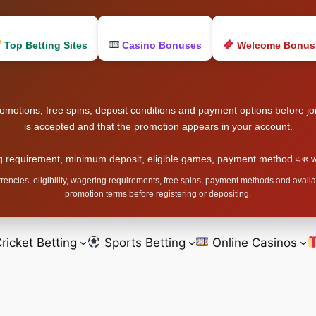
Top Betting Sites
Casino Bonuses
Welcome Bonus
motions, free spins, deposit conditions and payment options before joi
is accepted and that the promotion appears in your account.
ring requirement, minimum deposit, eligible games, payment method এবং wit
encies, eligibility, wagering requirements, free spins, payment methods and availab
promotion terms before registering or depositing.
ricket Betting
Sports Betting
Online Casinos