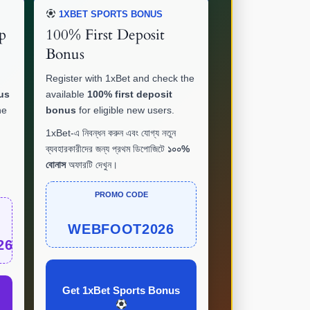
1XBET SPORTS BONUS
p
100% First Deposit
Bonus
Register with 1xBet and check the
us
available
100% first deposit
he
bonus
for eligible new users.
1xBet-এ নিবন্ধন করুন এবং যোগ্য নতুন
ব্যবহারকারীদের জন্য প্রথম ডিপোজিটে
১০০%
বোনাস
অফারটি দেখুন।
PROMO CODE
WEBFOOT2026
26
Get 1xBet Sports Bonus