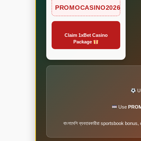
PROMOCASINO2026
Claim 1xBet Casino
Package
U
Use
PROM
বাংলাদেশি ব্যবহারকারীরা sportsbook bonus