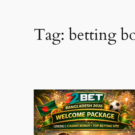
Tag:
betting b