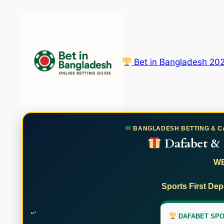
Skip
to
content
Bet in Bangladesh 20
BANGLADESH BETTING & CA
Dafabet & 
WE
Sports First De
“`
DAFABET SPO