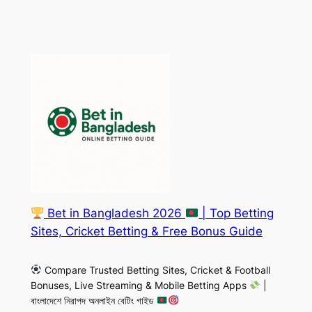
Bet in Bangladesh 2026
| Top Betting
Sites, Cricket Betting & Free Bonus Guide
Compare Trusted Betting Sites, Cricket & Football
Bonuses, Live Streaming & Mobile Betting Apps
|
বাংলাদেশে নিরাপদ অনলাইন বেটিং গাইড