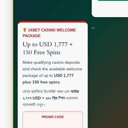
“`
1XBET CASINO WELCOME
PACKAGE
Up to USD 1,777 +
150 Free Spins
Make qualifying casino deposits
and check the available welcome
package of up to
USD 1,777
plus 150 free spins
.
যোগ্য ক্যাসিনো ডিপোজিট করুন এবং
সর্বোচ্চ
১,৭৭৭ USD + ১৫০ ফ্রি স্পিন
ওয়েলকাম
প্যাকেজটি দেখুন।
PROMO CODE