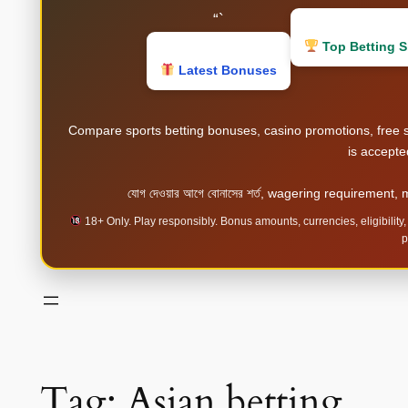
“`
Top Betting S
Latest Bonuses
Compare sports betting bonuses, casino promotions, free sp
is accepte
যোগ দেওয়ার আগে বোনাসের শর্ত, wagering requirement
18+ Only. Play responsibly. Bonus amounts, currencies, eligibility
p
Tag:
Asian betting