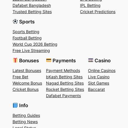
Dafabet Bangladesh
IPL Betting
Trusted Betting Sites
Cricket Predictions
Sports
Sports Betting
Football Betting
World Cup 2026 Betting
Free Live Streaming
Bonuses
Payments
Casino
Latest Bonuses
Payment Methods
Online Casinos
Free Bet
bKash Betting Sites
Live Casino
Welcome Bonus
Nagad Betting Sites
Slot Games
Cricket Bonus
Rocket Betting Sites
Baccarat
Dafabet Payments
Info
Betting Guides
Betting News
Legal Status