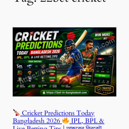
Cricket Predictions Today
Bangladesh 2026
IPL, BPL &
Live Betting Tips | আজকের ক্রিকেট